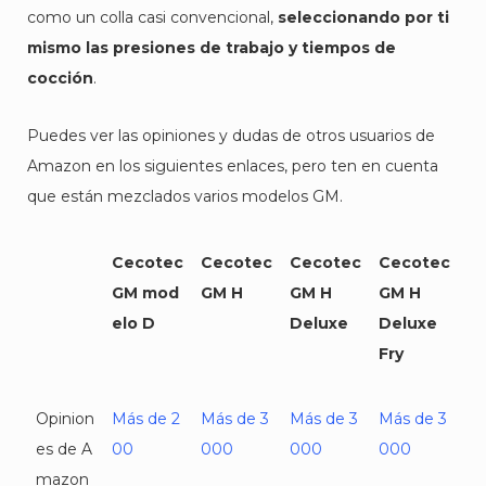
como un colla casi convencional,
seleccionando por ti
mismo las presiones de trabajo y tiempos de
cocción
.
Puedes ver las opiniones y dudas de otros usuarios de
Amazon en los siguientes enlaces, pero ten en cuenta
que están mezclados varios modelos GM.
Cecotec
Cecotec
Cecotec
Cecotec
GM mod
GM H
GM H
GM H
elo D
Deluxe
Deluxe
Fry
Opinion
Más de 2
Más de 3
Más de 3
Más de 3
es de A
00
000
000
000
mazon