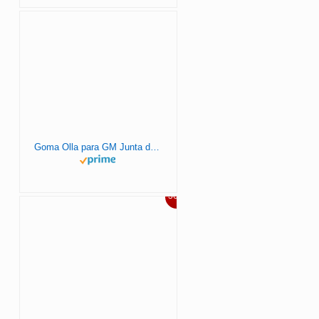
Goma Olla para GM Junta de Silicona Sellado – 3 PACK Accesorios para GM 5-6L Repuestos Universal – Resistente y Fácil Instalación.
36%