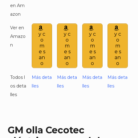
en Am
azon
Ver en
y c
y c
y c
y c
Amazo
o
o
o
o
n
m
m
m
m
e s
e s
e s
e s
an
an
an
an
o
o
o
o
Todos l
Más deta
Más deta
Más deta
Más deta
os deta
lles
lles
lles
lles
lles
GM olla Cecotec