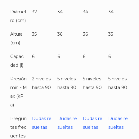
Diámet
32
34
34
34
ro (cm)
Altura
35
36
36
35
(cm)
Capaci
6
6
6
6
dad (l)
Presión
2 niveles
5 niveles
5 niveles
5 niveles
min - M
hasta 90
hasta 90
hasta 90
hasta 90
ax (kP
a)
Pregun
Dudas re
Dudas re
Dudas re
Dudas re
tas frec
sueltas
sueltas
sueltas
sueltas
uentes