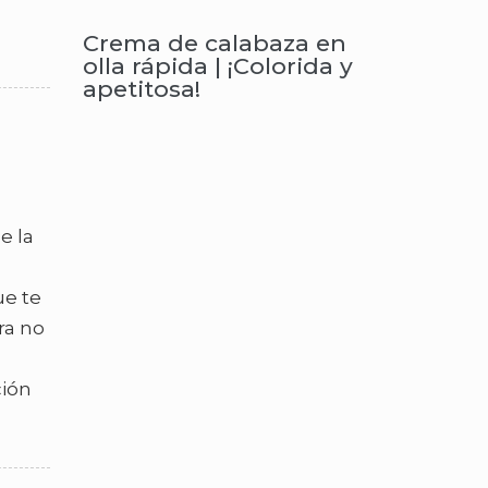
Crema de calabaza en
olla rápida | ¡Colorida y
apetitosa!
e la
ue te
ra no
ción