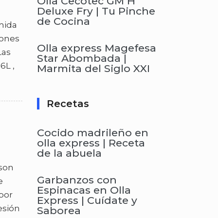
Olla Cecotec GM H
Deluxe Fry | Tu Pinche
de Cocina
mida
iones
Olla express Magefesa
Las
Star Abombada |
6L ,
Marmita del Siglo XXI
Recetas
Cocido madrileño en
olla express | Receta
de la abuela
 son
Garbanzos con
e
Espinacas en Olla
 por
Express | Cuídate y
esión
Saborea