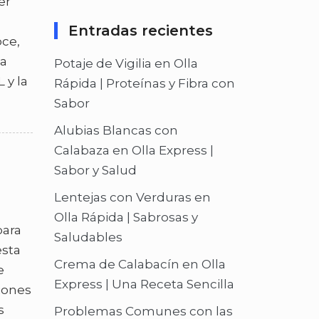
er
Entradas recientes
oce,
ta
Potaje de Vigilia en Olla
 y la
Rápida | Proteínas y Fibra con
Sabor
Alubias Blancas con
Calabaza en Olla Express |
Sabor y Salud
Lentejas con Verduras en
Olla Rápida | Sabrosas y
para
Saludables
esta
Crema de Calabacín en Olla
e
Express | Una Receta Sencilla
iones
s
Problemas Comunes con las