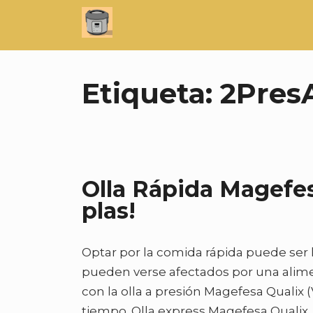
Saltar
al
contenido
Etiqueta:
2Pres
Olla Rápida Magefesa
plas!
Optar por la comida rápida puede ser l
pueden verse afectados por una alim
con la olla a presión Magefesa Qualix 
tiempo. Olla express Magefesa Qualix,