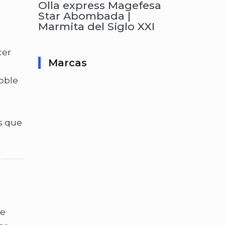
Olla express Magefesa
Star Abombada |
Marmita del Siglo XXI
cer
Marcas
doble
s que
le