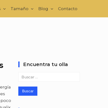
s
Tamaño
Blog
Contacto
s
Encuentra tu olla
Buscar:
nergía
res
n poco
ualix