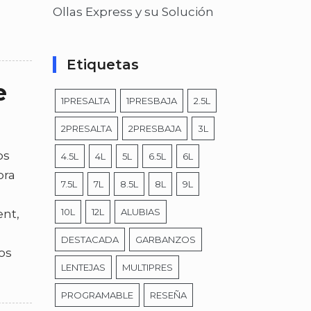
Ollas Express y su Solución
Etiquetas
e
1PRESALTA
1PRESBAJA
2.5L
2PRESALTA
2PRESBAJA
3L
os
4.5L
4L
5L
6.5L
6L
ora
7.5L
7L
8.5L
8L
9L
10L
12L
ALUBIAS
ent,
DESTACADA
GARBANZOS
os
LENTEJAS
MULTIPRES
PROGRAMABLE
RESEÑA