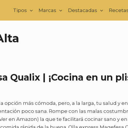
Tipos
Marcas
Destacadas
Receta
Alta
 Qualix | ¡Cocina en un pli
a opción más cómoda, pero, a la larga, tu salud y e
entación poco sana. Rompe con las malas costumb
(Ver en Amazon) la que te facilitará cocinar sano y e
 comida rápida de la buena. Olla express Magefesa Q