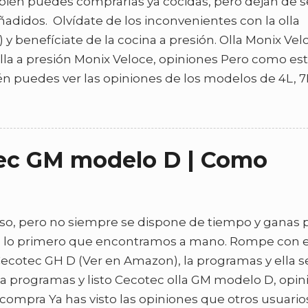
bién puedes comprarlas ya cocidas, pero dejan de s
ñadidos. Olvídate de los inconvenientes con la olla
 benefíciate de la cocina a presión. Olla Monix Vel
 Olla a presión Monix Veloce, opiniones Pero como es
n puedes ver las opiniones de los modelos de 4L, 7L
otec GM modelo D | Como
so, pero no siempre se dispone de tiempo y ganas 
n lo primero que encontramos a mano. Rompe con 
Cecotec GH D (Ver en Amazon), la programas y ella s
la programas y listo Cecotec olla GM modelo D, opin
 compra Ya has visto las opiniones que otros usuario