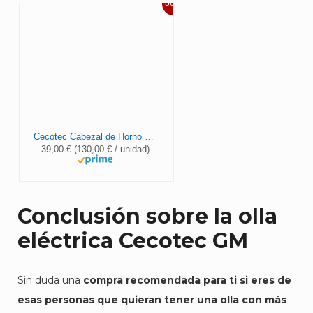
36%
Cecotec Cabezal de Horno Ollas GM. 700 W, Compatible con Ollas GM de 6 litros, Termostato Regulable hasta 250ºC, Sistema ciclo de aire caliente, Temporizador 60 min
39,00 € (130,00 € / unidad)
Conclusión
sobre la olla
eléctrica Cecotec GM
Sin duda una
compra recomendada para ti si eres de
esas personas que quieran tener una olla con más