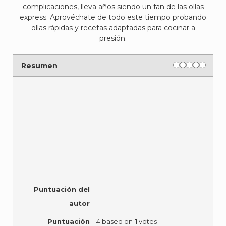
complicaciones, lleva años siendo un fan de las ollas
express. Aprovéchate de todo este tiempo probando
ollas rápidas y recetas adaptadas para cocinar a
presión.
Rating
1 star
2 stars
3 stars
4 stars
5 sta
Resumen
Puntuación del
autor
Puntuación
4
based on
1
votes