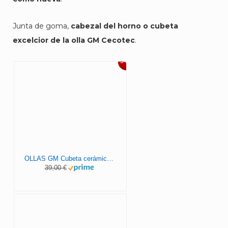
Junta de goma,
cabezal del horno o cubeta
excelcior de la olla GM Cecotec
.
34%
OLLAS GM Cubeta cerámica con Antiadherente tricapa Excélsior. Apta para ollas programables GM de 6 litros, Gris
39,00 €