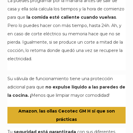
La puedes programar por la mañana antes de salir de
casa y ella sola calcula los tiempos y la hora de comienzo
para que
la comida esté caliente cuando vuelvas
.
Pero lo puedes hacer con más tiempo, hasta 24h. Ah, y
en caso de corte eléctrico su memoria hace que no se
pierda. Igualmente, si se produce un corte a mitad de la
cocción, lo retoma donde quedó una vez se recupere la
electricidad.
Su válvula de funcionamiento tiene una protección
adicional para que
no expulse líquido a las paredes de
la cocina. ¡
Menos que limpiar mayor comodidad!
Amazon
,
las ollas Cecotec GM H sí que son
prácticas
Tu
seguridad está garantizada
con sus diferentes