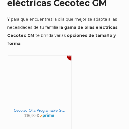
eléctricas Cecotec GM
Y para que encuentres la olla que mejor se adapta a las
necesidades de tu familia
la gama de ollas eléctricas
Cecotec GM
te brinda varias
opciones de tamaño y
forma
.
28%
Cecotec Olla Programable GM Modelo H. Programable 24 horas, Capacidad 6 litros,Sistema de cocción inteligente, Temperatura ajustable, Presión ajustable
116,90 €