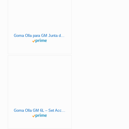
Goma Olla para GM Junta de Silicona Sellado – 3 PACK Accesorios para GM 5-6L Repuestos Universal – Resistente y Fácil Instalación.
Goma Olla GM 6L – Set Accesorios Olla Programable 2 Juntas Silicona Para Tapa 6L + Flotante Con Selladores