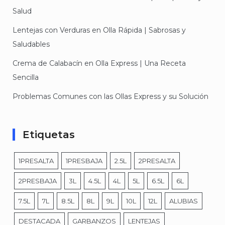
Salud
Lentejas con Verduras en Olla Rápida | Sabrosas y
Saludables
Crema de Calabacín en Olla Express | Una Receta
Sencilla
Problemas Comunes con las Ollas Express y su Solución
Etiquetas
1PRESALTA
1PRESBAJA
2.5L
2PRESALTA
2PRESBAJA
3L
4.5L
4L
5L
6.5L
6L
7.5L
7L
8.5L
8L
9L
10L
12L
ALUBIAS
DESTACADA
GARBANZOS
LENTEJAS