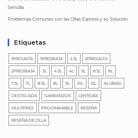
Sencilla
Problemas Comunes con las Ollas Express y su Solución
Etiquetas
1PRESALTA
1PRESBAJA
2.5L
2PRESALTA
2PRESBAJA
3L
4.5L
4L
5L
6.5L
6L
7.5L
7L
8.5L
8L
9L
10L
12L
ALUBIAS
DESTACADA
GARBANZOS
LENTEJAS
MULTIPRES
PROGRAMABLE
RESEÑA
RESEÑA DE OLLA