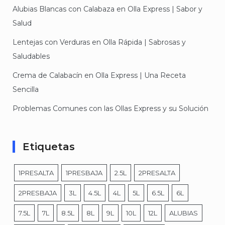
Alubias Blancas con Calabaza en Olla Express | Sabor y
Salud
Lentejas con Verduras en Olla Rápida | Sabrosas y
Saludables
Crema de Calabacín en Olla Express | Una Receta
Sencilla
Problemas Comunes con las Ollas Express y su Solución
Etiquetas
1PRESALTA
1PRESBAJA
2.5L
2PRESALTA
2PRESBAJA
3L
4.5L
4L
5L
6.5L
6L
7.5L
7L
8.5L
8L
9L
10L
12L
ALUBIAS