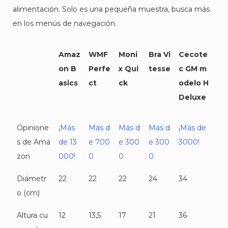
alimentación. Solo es una pequeña muestra, busca más
en los menús de navegación.
Amaz
WMF
Moni
Bra Vi
Cecote
on B
Perfe
x Qui
tesse
c GM m
asics
ct
ck
odelo H
Deluxe
Opinione
¡Más
Más d
Más d
Más d
¡Más de
s de Ama
de 13
e 700
e 300
e 300
3000!
zon
000!
0
0
0
Diámetr
22
22
22
24
34
o (cm)
Altura cu
12
13,5
17
21
36