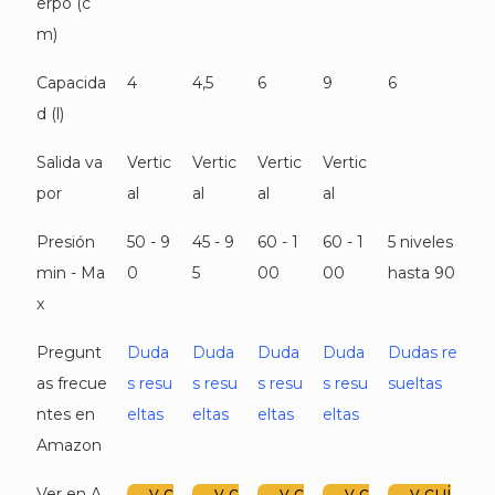
erpo (c
m)
Capacida
4
4,5
6
9
6
d (l)
Salida va
Vertic
Vertic
Vertic
Vertic
por
al
al
al
al
Presión
50 - 9
45 - 9
60 - 1
60 - 1
5 niveles
min - Ma
0
5
00
00
hasta 90
x
Pregunt
Duda
Duda
Duda
Duda
Dudas re
as frecue
s resu
s resu
s resu
s resu
sueltas
ntes en
eltas
eltas
eltas
eltas
Amazon
y c
y c
y c
y c
y cui
Ver en A