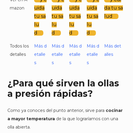
uida
uida
uida
uida
da tu sa
mazon
tu sa
tu sa
tu sa
tu sa
lud
lu
lu
lu
lu
d
d
d
d
Todos los
Más d
Más d
Más d
Más d
Más det
detalles
etalle
etalle
etalle
etalle
alles
s
s
s
s
¿Para qué sirven la ollas
a presión rápidas?
Como ya conoces del punto anterior, sirve para
cocinar
a mayor temperatura
de la que lograríamos con una
olla abierta.