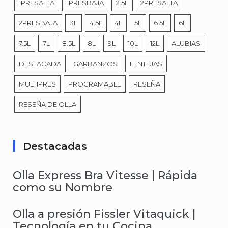
1PRESALTA
1PRESBAJA
2.5L
2PRESALTA
2PRESBAJA
3L
4.5L
4L
5L
6.5L
6L
7.5L
7L
8.5L
8L
9L
10L
12L
ALUBIAS
DESTACADA
GARBANZOS
LENTEJAS
MULTIPRES
PROGRAMABLE
RESEÑA
RESEÑA DE OLLA
Destacadas
Olla Express Bra Vitesse | Rápida
como su Nombre
Olla a presión Fissler Vitaquick |
Tecnología en tu Cocina