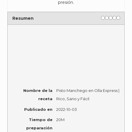
presión.
Rating
1 star
2 stars
3 stars
4 stars
5 sta
Resumen
Nombre de la
Pisto Manchego en Olla Express |
receta
Rico, Sano y Fácil
Publicado en
2022-10-03
Tiempo de
20M
preparación