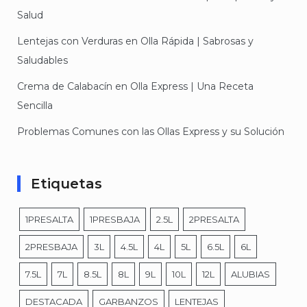
Salud
Lentejas con Verduras en Olla Rápida | Sabrosas y
Saludables
Crema de Calabacín en Olla Express | Una Receta
Sencilla
Problemas Comunes con las Ollas Express y su Solución
Etiquetas
1PRESALTA
1PRESBAJA
2.5L
2PRESALTA
2PRESBAJA
3L
4.5L
4L
5L
6.5L
6L
7.5L
7L
8.5L
8L
9L
10L
12L
ALUBIAS
DESTACADA
GARBANZOS
LENTEJAS