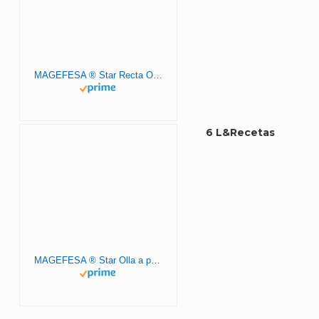
MAGEFESA ® Star Recta Olla a presión rápida de 4 y 6 litros, fácil uso, acero inoxidable 18/10, para todo tipo de cocinas, incluido inducción, fondo termo difusor, 3 sistemas de seguridad, express
6 L&Recetas
MAGEFESA ® Star Olla a presión rápida de 6 litros, Pack Exclusivo Olla + Cestillo + Libro de Recetas, fácil Uso, Acero Inoxidable 18/10, Express