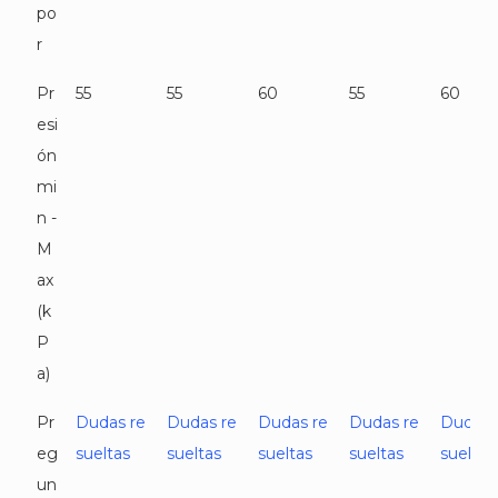
po
r
Pr
55
55
60
55
60
esi
ón
mi
n -
M
ax
(k
P
a)
Pr
Dudas re
Dudas re
Dudas re
Dudas re
Dudas 
eg
sueltas
sueltas
sueltas
sueltas
sueltas
un