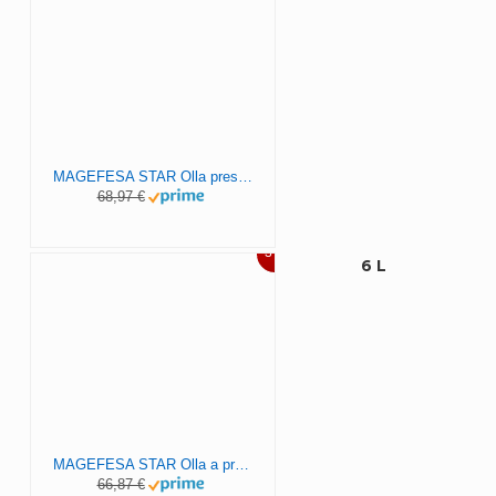
MAGEFESA STAR Olla presión rápida de fácil uso, acero inoxidable 18/10, Fondo termodifusor encapsulado de 5capas, excelente distribución del calor
68,97 €
3%
6 L
MAGEFESA STAR Olla a presión rápida, fácil uso, acero inoxidable 18/10, apta para inducción. Fondo termodifusor, 3 sistemas de seguridad (RECTA, 6L)
66,87 €