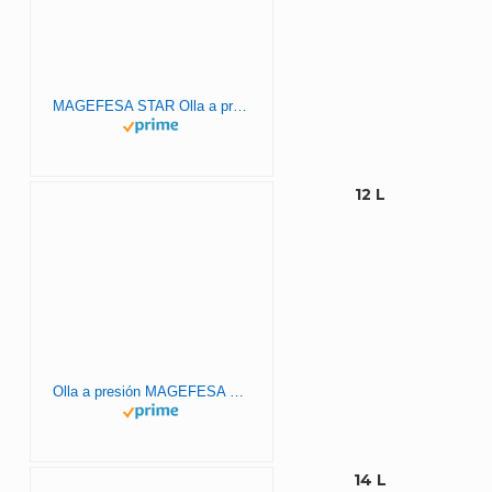
MAGEFESA STAR Olla a presión rápida, fácil uso, acero inoxidable 18/10, apta para inducción. Fondo termodifusor, 3 sistemas de seguridad (RECTA, 10L)
12 L
Olla a presión MAGEFESA STAR RECTA rápida, fácil uso, acero inoxidable 18/10, apta para inducción. Fondo termodifusor, 3 sistemas de seguridad 12L
14 L