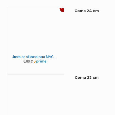
37%
Goma 24 cm
Junta de silicona para MAGEFESA – ALUSTAR, STAR, CASTELL, INOXTAR, STAR PLIÉ – 24cm, original del fabricante.
8,90 €
Goma 22 cm