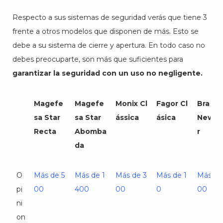
Respecto a sus sistemas de seguridad verás que tiene 3
frente a otros modelos que disponen de más. Esto se
debe a su sistema de cierre y apertura. En todo caso no
debes preocuparte, son más que suficientes para
garantizar la seguridad con un uso no negligente.
Magefe
Magefe
Monix Cl
Fagor Cl
Bra
sa Star
sa Star
ássica
ásica
New S
Recta
Abomba
r
da
O
Más de 5
Más de 1
Más de 3
Más de 1
Más de
pi
00
400
00
0
00
ni
on