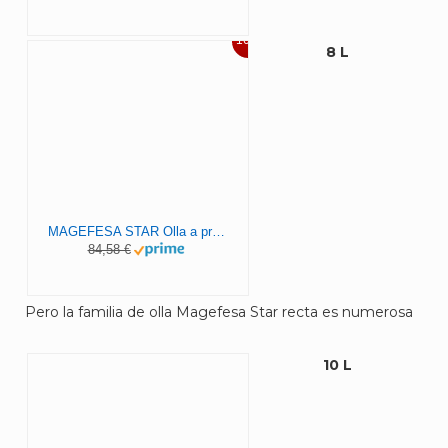
16%
8 L
MAGEFESA STAR Olla a presión rápida, fácil uso, acero inoxidable 18/10, apta para inducción RECTA 8L
84,58 €
Pero la familia de olla Magefesa Star recta es numerosa
10 L