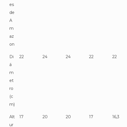
es
de
A
m
az
on
Di
22
24
24
22
22
á
m
et
ro
(c
m)
Alt
17
20
20
17
16,3
ur