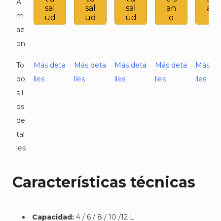
A
sal
sal
sal
an
an
m
ud
ud
ud
o
o
az
on
To
Más deta
Más deta
Más deta
Más deta
Más de
do
lles
lles
lles
lles
lles
s l
os
de
tal
les
Características técnicas
Capacidad:
4 / 6 / 8 / 10 /12 L