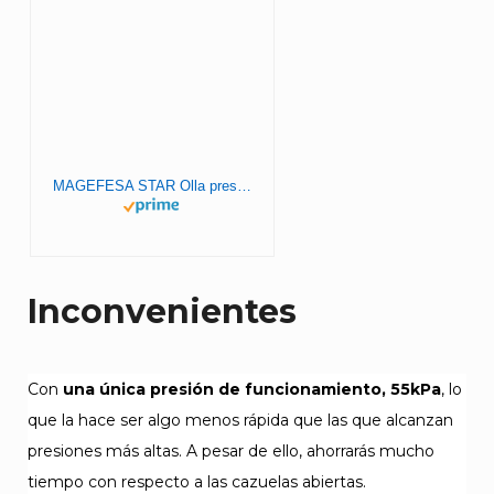
MAGEFESA STAR Olla presión rápida de fácil uso, acero inoxidable 18/10, apta para todo tipo de cocinas, incluido inducción. Fondo termodifusor encapsulado de 5capas, excelente distribución del calor
Inconvenientes
Con
una única presión de funcionamiento, 55kPa
, lo
que la hace ser algo menos rápida que las que alcanzan
presiones más altas. A pesar de ello, ahorrarás mucho
tiempo con respecto a las cazuelas abiertas.