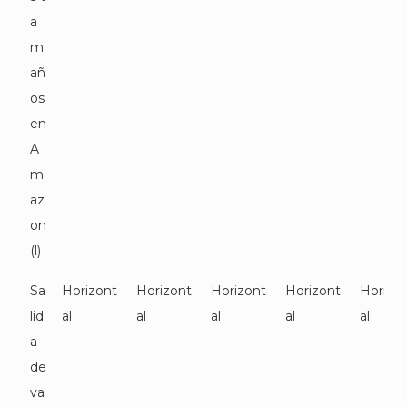
a
m
añ
os
en
A
m
az
on
(l)
Sa
Horizont
Horizont
Horizont
Horizont
Horizo
lid
al
al
al
al
al
a
de
va