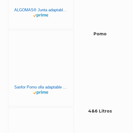
ALGOMAS® Junta adaptable Magefesa | Para ollas antiguas de 22cm diametro interior | Modelos hasta 2012 | Caucho natural | Desmoldadas a mano | Fabricada en España
Pomo
Sanfor Pomo olla adaptable a magefesa tradicional con tornillo | Negro | Blister pomo Triangular Convencional para ollas de presion | 8 x 8 x 2,5 cm
4&6 Litros