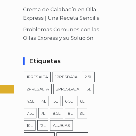
Crema de Calabacín en Olla
Express | Una Receta Sencilla
Problemas Comunes con las
Ollas Express y su Solución
Etiquetas
1PRESALTA
1PRESBAJA
2.5L
2PRESALTA
2PRESBAJA
3L
4.5L
4L
5L
6.5L
6L
7.5L
7L
8.5L
8L
9L
10L
12L
ALUBIAS