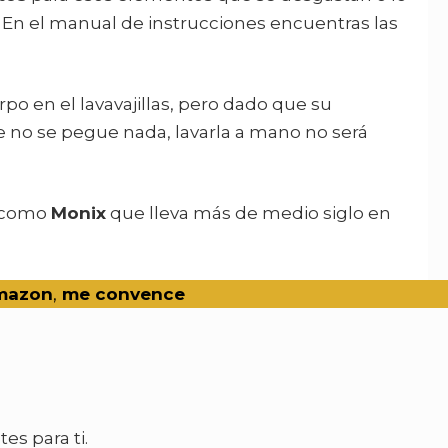
En el manual de instrucciones encuentras las
po en el lavavajillas, pero dado que su
 no se pegue nada, lavarla a mano no será
a como
Monix
que lleva más de medio siglo en
mazo
n
,
me convence
es para ti.