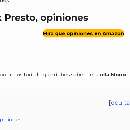
ones
x Presto, opiniones
Mira qué opiniones en Amazon
 contamos todo lo que debes saber de la
olla Monix
[
oculta
opiniones