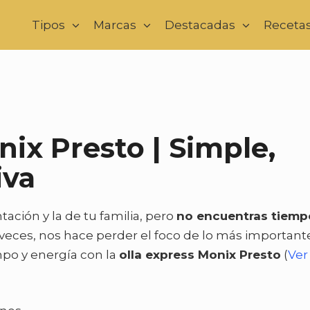
Tipos
Marcas
Destacadas
Receta
nix Presto | Simple,
iva
ación y la de tu familia, pero
no encuentras tiemp
 veces, nos hace perder el foco de lo más important
mpo y energía con la
olla express Monix Presto
(
Ver