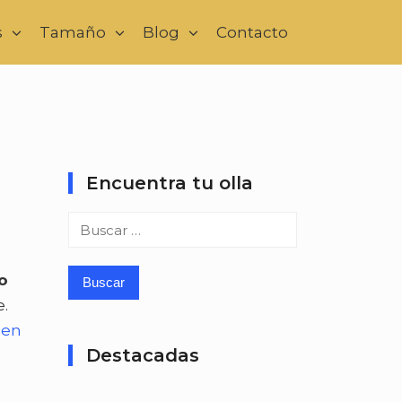
s
Tamaño
Blog
Contacto
Encuentra tu olla
Buscar:
o
e.
 en
Destacadas