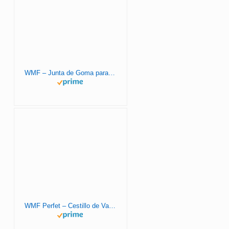
WMF – Junta de Goma para Tapa de Olla Rápida, 22 cm diámetro, solo apto para ollas express WMF de las series Perfect, Perfect Plus, Perfect Premium, Perfect Ultra, Perfect Pro
WMF Perfet – Cestillo de Vapor Sin Puente Para Olla a Presión. Apto para Ollas a Presión de Ø 22cm. Acero Inoxidable Cromargan Apto para Lavavajillas