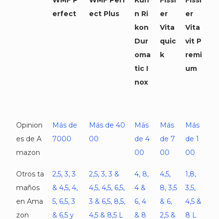
WMF P
WMF Perf
Kuh
Fissl
Fissl
erfect
ect Plus
n Ri
er
er
kon
Vita
Vita
Dur
quic
vit P
oma
k
remi
tic I
um
nox
Opinion
Más de
Más de 40
Más
Más
Más
es de A
7000
00
de 4
de 7
de 1
mazon
00
00
00
Otros ta
2,5, 3, 3
2,5, 3, 3 &
4, 8,
4,5,
1,8,
maños
& 4,5, 4,
4,5, 4,5, 6,5,
4 &
8, 3,5
3,5,
en Ama
5, 6,5, 3
3 & 6,5, 8,5,
6, 4
& 6,
4,5 &
zon
& 6,5 y
4,5 & 8,5 L
& 8
2,5 &
8 L