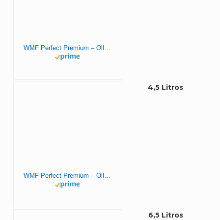
WMF Perfect Premium – Olla Rápida 22 cm de diámetro, 3 litros, Acero Inoxidable para inducción
4,5 Litros
WMF Perfect Premium – Olla Rápida 22 cm de diámetro, 4 litros y medio, Acero Inoxidable para inducción
6,5 Litros