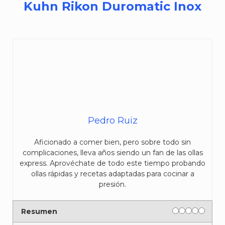
Kuhn Rikon Duromatic Inox
Pedro Ruiz
Aficionado a comer bien, pero sobre todo sin
complicaciones, lleva años siendo un fan de las ollas
express. Aprovéchate de todo este tiempo probando
ollas rápidas y recetas adaptadas para cocinar a
presión.
Rating
1 star
2 stars
3 stars
4 stars
5 sta
Resumen