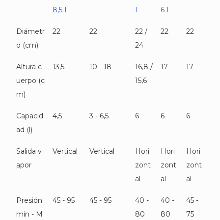
8,5 L
L
6 L
Diámetr
22
22
22 /
22
22
o (cm)
24
Altura c
13,5
10 - 18
16,8 /
17
17
uerpo (c
15,6
m)
Capacid
4,5
3 - 6,5
6
6
6
ad (l)
Salida v
Vertical
Vertical
Hori
Hori
Hori
apor
zont
zont
zont
al
al
al
Presión
45 - 95
45 - 95
40 -
40 -
45 -
min - M
80
80
75