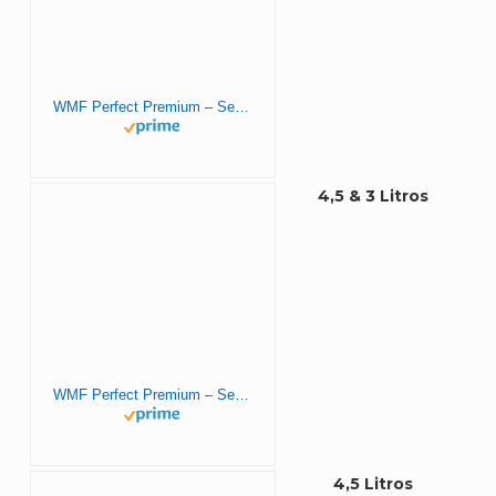
WMF Perfect Premium – Set con Olla Rápida 22 cm de diámetro y medio + cuerpo con cestillo de vapor, Acero Inoxidable para inducción, 6.5 L / 3 L
4,5 & 3 Litros
WMF Perfect Premium – Set con Olla Rápida 22 cm de diámetro de 4 litros y medio + cuerpo 3 litros con cestillo de vapor, Acero Inoxidable para inducción
4,5 Litros