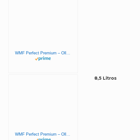
WMF Perfect Premium – Olla Rápida 22 cm de diámetro, 6 litros y medio, Acero Inoxidable Pulido para inducción
8,5 Litros
WMF Perfect Premium – Olla rápida de 22 cm de diámetro de 8,5L en de acero inoxidable, para inducción