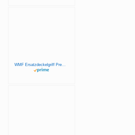
WMF Ersatzdeckelgriff Premium 0895806030 extensión de la garantía