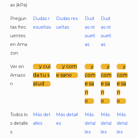
ax (kPa)
Pregun
Dudas r
Dudas res
Dud
Dud
tas frec
esueltas
ueltas
as re
as re
uentes
suelt
suelt
en Ama
as
as
zon
y cui
y com
y
y
y
Ver en
da tu s
e sano
com
com
com
Amazo
alud
e sa
e sa
e sa
n
n
n
n
o
o
o
Todos lo
Más det
Más detall
Más
Más
Más
s detalle
alles
es
detal
detal
detal
s
les
les
les