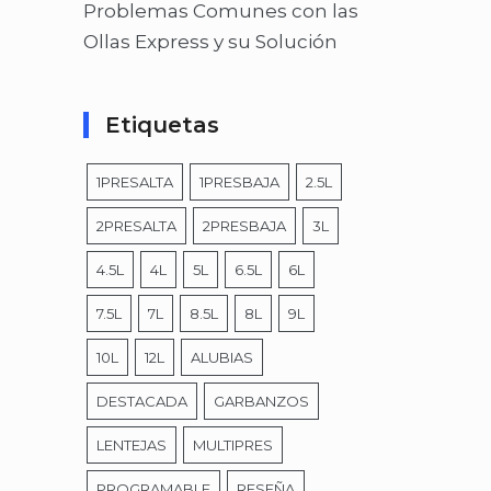
Problemas Comunes con las
Ollas Express y su Solución
Etiquetas
1PRESALTA
1PRESBAJA
2.5L
2PRESALTA
2PRESBAJA
3L
4.5L
4L
5L
6.5L
6L
7.5L
7L
8.5L
8L
9L
10L
12L
ALUBIAS
DESTACADA
GARBANZOS
LENTEJAS
MULTIPRES
PROGRAMABLE
RESEÑA