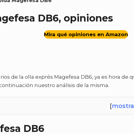
ápida Magefesa DB6
agefesa DB6, opiniones
Mira qué opiniones en Amazon
rios de la olla exprés Magefesa DB6, ya es hora de q
ontinuación nuestro análisis de la misma.
[
mostra
efesa DB6