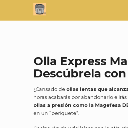
Saltar
al
contenido
Olla Express Ma
Descúbrela con 
¿Cansado de
ollas lentas que alcan
horas acabarás por abandonarlo e irás
ollas a presión como la Magefesa D
en un “periquete”.