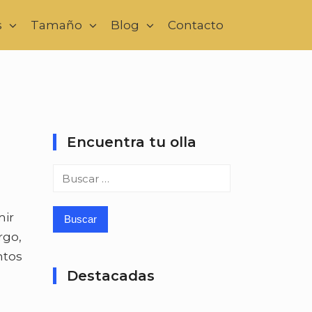
s
Tamaño
Blog
Contacto
Encuentra tu olla
Buscar:
mir
rgo,
ntos
Destacadas