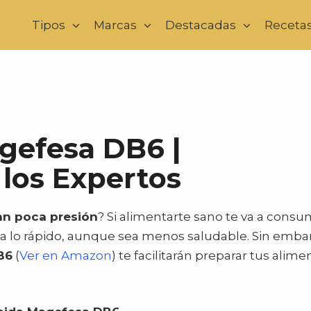
Tipos
Marcas
Destacadas
Receta
gefesa DB6 |
los Expertos
zan poca presión
? Si alimentarte sano te va a consu
 a lo rápido, aunque sea menos saludable. Sin emba
B6
(
Ver en Amazon
) te facilitarán preparar tus alime