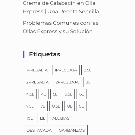
Crema de Calabacín en Olla
Express | Una Receta Sencilla
Problemas Comunes con las
Ollas Express y su Solución
Etiquetas
1PRESALTA
1PRESBAJA
2.5L
2PRESALTA
2PRESBAJA
3L
4.5L
4L
5L
6.5L
6L
7.5L
7L
8.5L
8L
9L
10L
12L
ALUBIAS
DESTACADA
GARBANZOS